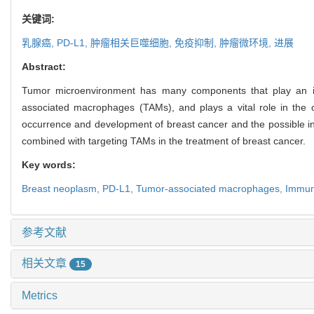
关键词:
乳腺癌,
PD-L1,
肿瘤相关巨噬细胞,
免疫抑制,
肿瘤微环境,
进展
Abstract:
Tumor microenvironment has many components that play an im
associated macrophages (TAMs), and plays a vital role in the 
occurrence and development of breast cancer and the possible in
combined with targeting TAMs in the treatment of breast cancer.
Key words:
Breast neoplasm,
PD-L1,
Tumor-associated macrophages,
Immun
参考文献
相关文章
15
Metrics